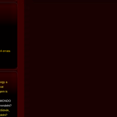
4 errata
hogy a
kat
gem is
A MONDO
rendelni?
lődnék,
delni?