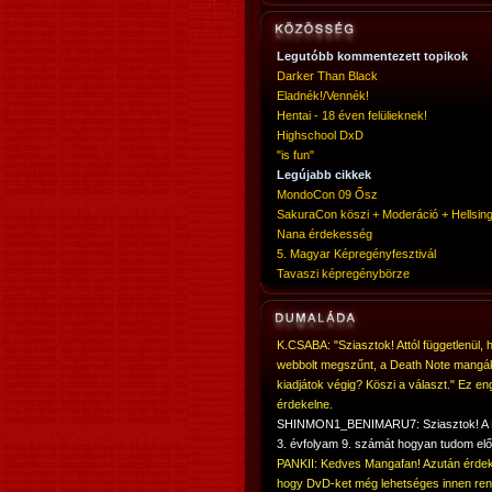
Legutóbb kommentezett topikok
Darker Than Black
Eladnék!/Vennék!
Hentai - 18 éven felülieknek!
Highschool DxD
"is fun"
Legújabb cikkek
MondoCon 09 Ősz
SakuraCon köszi + Moderáció + Hellsing
Nana érdekesség
5. Magyar Képregényfesztivál
Tavaszi képregénybörze
K.CSABA: "Sziasztok! Attól függetlenül, 
webbolt megszűnt, a Death Note mangá
kiadjátok végig? Köszi a választ." Ez en
érdekelne.
SHINMON1_BENIMARU7: Sziasztok! 
3. évfolyam 9. számát hogyan tudom elő
PANKII: Kedves Mangafan! Azután érdek
hogy DvD-ket még lehetséges innen ren