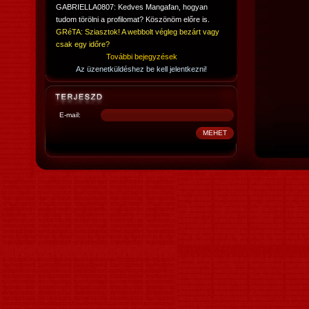
GABRIELLA0807: Kedves Mangafan, hogyan
tudom törölni a profilomat? Köszönöm előre is.
GRéTA: Sziasztok! A webbolt végleg bezárt vagy
csak egy időre?
További bejegyzések
Az üzenetküldéshez be kell jelentkezni!
E-mail: