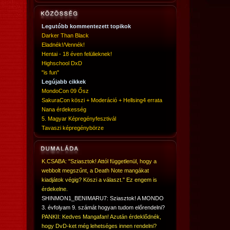
Legutóbb kommentezett topikok
Darker Than Black
Eladnék!/Vennék!
Hentai - 18 éven felülieknek!
Highschool DxD
"is fun"
Legújabb cikkek
MondoCon 09 Ősz
SakuraCon köszi + Moderáció + Hellsing4 errata
Nana érdekesség
5. Magyar Képregényfesztivál
Tavaszi képregénybörze
K.CSABA: "Sziasztok! Attól függetlenül, hogy a
webbolt megszűnt, a Death Note mangákat
kiadjátok végig? Köszi a választ." Ez engem is
érdekelne.
SHINMON1_BENIMARU7: Sziasztok! A MONDO
3. évfolyam 9. számát hogyan tudom előrendelni?
PANKII: Kedves Mangafan! Azután érdeklődnék,
hogy DvD-ket még lehetséges innen rendelni?