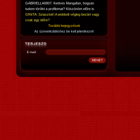
GABRIELLA0807: Kedves Mangafan, hogyan
tudom törölni a profilomat? Köszönöm előre is.
GRéTA: Sziasztok! A webbolt végleg bezárt vagy
csak egy időre?
További bejegyzések
Az üzenetküldéshez be kell jelentkezni!
E-mail: