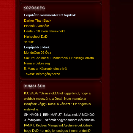
Legutóbb kommentezett topikok
Darker Than Black
Eladnék!/Vennék!
Hentai - 18 éven felülieknek!
Highschool DxD
"is fun"
Legújabb cikkek
MondoCon 09 Ősz
SakuraCon köszi + Moderáció + Hellsing4 errata
Nana érdekesség
5. Magyar Képregényfesztivál
Tavaszi képregénybörze
K.CSABA: "Sziasztok! Attól függetlenül, hogy a
webbolt megszűnt, a Death Note mangákat
kiadjátok végig? Köszi a választ." Ez engem is
érdekelne.
SHINMON1_BENIMARU7: Sziasztok! A MONDO
3. évfolyam 9. számát hogyan tudom előrendelni?
PANKII: Kedves Mangafan! Azután érdeklődnék,
hogy DvD-ket még lehetséges innen rendelni?