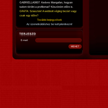
GABRIELLA0807: Kedves Mangafan, hogyan
tudom törölni a profilomat? Köszönöm előre is.
GRéTA: Sziasztok! A webbolt végleg bezárt vagy
csak egy időre?
További bejegyzések
Az üzenetküldéshez be kell jelentkezni!
E-mail: