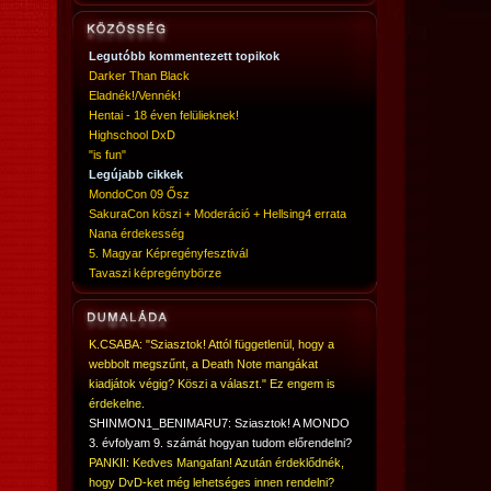
Legutóbb kommentezett topikok
Darker Than Black
Eladnék!/Vennék!
Hentai - 18 éven felülieknek!
Highschool DxD
"is fun"
Legújabb cikkek
MondoCon 09 Ősz
SakuraCon köszi + Moderáció + Hellsing4 errata
Nana érdekesség
5. Magyar Képregényfesztivál
Tavaszi képregénybörze
K.CSABA: "Sziasztok! Attól függetlenül, hogy a
webbolt megszűnt, a Death Note mangákat
kiadjátok végig? Köszi a választ." Ez engem is
érdekelne.
SHINMON1_BENIMARU7: Sziasztok! A MONDO
3. évfolyam 9. számát hogyan tudom előrendelni?
PANKII: Kedves Mangafan! Azután érdeklődnék,
hogy DvD-ket még lehetséges innen rendelni?