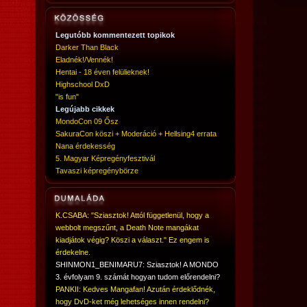
Legutóbb kommentezett topikok
Darker Than Black
Eladnék!/Vennék!
Hentai - 18 éven felülieknek!
Highschool DxD
"is fun"
Legújabb cikkek
MondoCon 09 Ősz
SakuraCon köszi + Moderáció + Hellsing4 errata
Nana érdekesség
5. Magyar Képregényfesztivál
Tavaszi képregénybörze
K.CSABA: "Sziasztok! Attól függetlenül, hogy a
webbolt megszűnt, a Death Note mangákat
kiadjátok végig? Köszi a választ." Ez engem is
érdekelne.
SHINMON1_BENIMARU7: Sziasztok! A MONDO
3. évfolyam 9. számát hogyan tudom előrendelni?
PANKII: Kedves Mangafan! Azután érdeklődnék,
hogy DvD-ket még lehetséges innen rendelni?