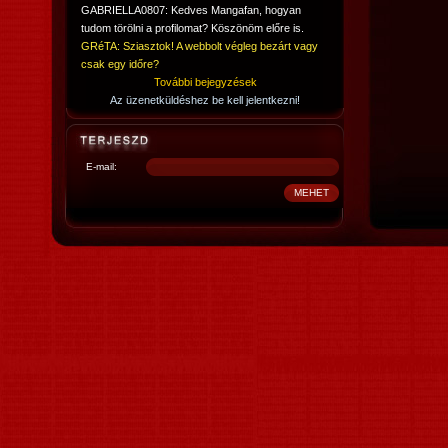
GABRIELLA0807: Kedves Mangafan, hogyan
tudom törölni a profilomat? Köszönöm előre is.
GRéTA: Sziasztok! A webbolt végleg bezárt vagy
csak egy időre?
További bejegyzések
Az üzenetküldéshez be kell jelentkezni!
E-mail: