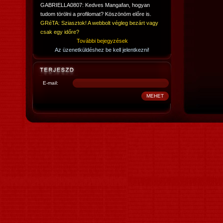
GABRIELLA0807: Kedves Mangafan, hogyan
tudom törölni a profilomat? Köszönöm előre is.
GRéTA: Sziasztok! A webbolt végleg bezárt vagy
csak egy időre?
További bejegyzések
Az üzenetküldéshez be kell jelentkezni!
E-mail: