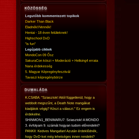
Legutóbb kommentezett topikok
Darker Than Black
Eladnék!/Vennék!
Hentai - 18 éven felülieknek!
Highschool DxD
"is fun"
Legújabb cikkek
MondoCon 09 Ősz
SakuraCon köszi + Moderáció + Hellsing4 errata
Nana érdekesség
5. Magyar Képregényfesztivál
Tavaszi képregénybörze
K.CSABA: "Sziasztok! Attól függetlenül, hogy a
webbolt megszűnt, a Death Note mangákat
kiadjátok végig? Köszi a választ." Ez engem is
érdekelne.
SHINMON1_BENIMARU7: Sziasztok! A MONDO
3. évfolyam 9. számát hogyan tudom előrendelni?
PANKII: Kedves Mangafan! Azután érdeklődnék,
hogy DvD-ket még lehetséges innen rendelni?