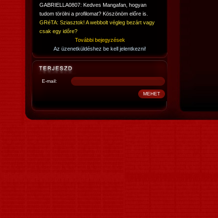
GABRIELLA0807: Kedves Mangafan, hogyan
tudom törölni a profilomat? Köszönöm előre is.
GRéTA: Sziasztok! A webbolt végleg bezárt vagy
csak egy időre?
További bejegyzések
Az üzenetküldéshez be kell jelentkezni!
E-mail: