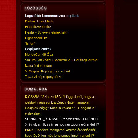
Legutóbb kommentezett topikok
Darker Than Black
Eladnék!/Vennék!
Hentai - 18 éven felülieknek!
Highschool DxD
"is fun"
Legújabb cikkek
MondoCon 09 Ősz
SakuraCon köszi + Moderáció + Hellsing4 errata
Nana érdekesség
5. Magyar Képregényfesztivál
Tavaszi képregénybörze
K.CSABA: "Sziasztok! Attól függetlenül, hogy a
webbolt megszűnt, a Death Note mangákat
kiadjátok végig? Köszi a választ." Ez engem is
érdekelne.
SHINMON1_BENIMARU7: Sziasztok! A MONDO
3. évfolyam 9. számát hogyan tudom előrendelni?
PANKII: Kedves Mangafan! Azután érdeklődnék,
hogy DvD-ket még lehetséges innen rendelni?