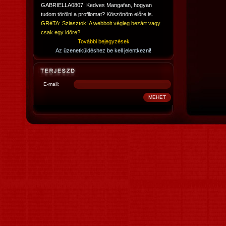
GABRIELLA0807: Kedves Mangafan, hogyan
tudom törölni a profilomat? Köszönöm előre is.
GRéTA: Sziasztok! A webbolt végleg bezárt vagy
csak egy időre?
További bejegyzések
Az üzenetküldéshez be kell jelentkezni!
E-mail: