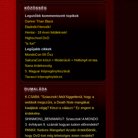
Legutóbb kommentezett topikok
Darker Than Black
Eladnék!/Vennék!
Hentai - 18 éven felülieknek!
Highschool DxD
"is fun"
Legújabb cikkek
MondoCon 09 Ősz
SakuraCon köszi + Moderáció + Hellsing4 errata
Nana érdekesség
5. Magyar Képregényfesztivál
Tavaszi képregénybörze
K.CSABA: "Sziasztok! Attól függetlenül, hogy a
webbolt megszűnt, a Death Note mangákat
kiadjátok végig? Köszi a választ." Ez engem is
érdekelne.
SHINMON1_BENIMARU7: Sziasztok! A MONDO
3. évfolyam 9. számát hogyan tudom előrendelni?
PANKII: Kedves Mangafan! Azután érdeklődnék,
hogy DvD-ket még lehetséges innen rendelni?