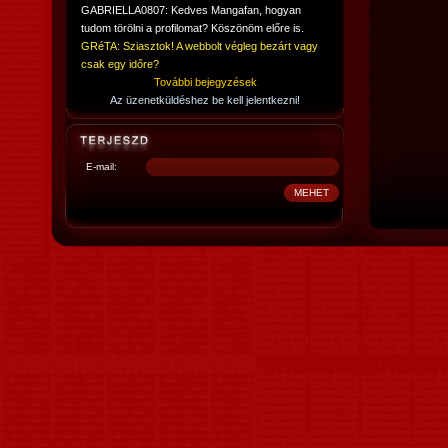
GABRIELLA0807: Kedves Mangafan, hogyan
tudom törölni a profilomat? Köszönöm előre is.
GRéTA: Sziasztok! A webbolt végleg bezárt vagy
csak egy időre?
További bejegyzések
Az üzenetküldéshez be kell jelentkezni!
E-mail: