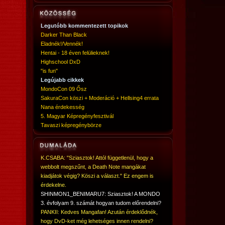
Legutóbb kommentezett topikok
Darker Than Black
Eladnék!/Vennék!
Hentai - 18 éven felülieknek!
Highschool DxD
"is fun"
Legújabb cikkek
MondoCon 09 Ősz
SakuraCon köszi + Moderáció + Hellsing4 errata
Nana érdekesség
5. Magyar Képregényfesztivál
Tavaszi képregénybörze
K.CSABA: "Sziasztok! Attól függetlenül, hogy a
webbolt megszűnt, a Death Note mangákat
kiadjátok végig? Köszi a választ." Ez engem is
érdekelne.
SHINMON1_BENIMARU7: Sziasztok! A MONDO
3. évfolyam 9. számát hogyan tudom előrendelni?
PANKII: Kedves Mangafan! Azután érdeklődnék,
hogy DvD-ket még lehetséges innen rendelni?