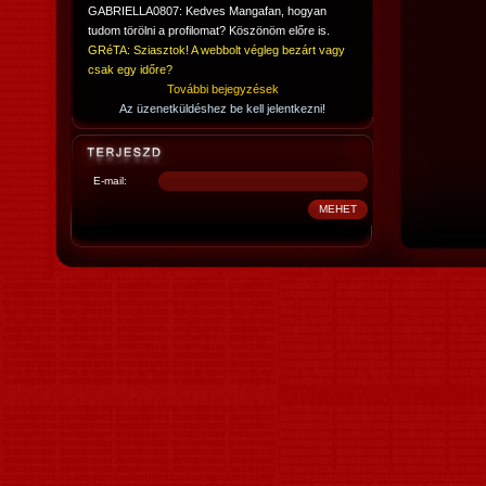
GABRIELLA0807: Kedves Mangafan, hogyan
tudom törölni a profilomat? Köszönöm előre is.
GRéTA: Sziasztok! A webbolt végleg bezárt vagy
csak egy időre?
További bejegyzések
Az üzenetküldéshez be kell jelentkezni!
E-mail: