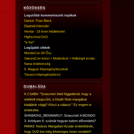
Legutóbb kommentezett topikok
Darker Than Black
Eladnék!/Vennék!
Hentai - 18 éven felülieknek!
Highschool DxD
"is fun"
Legújabb cikkek
MondoCon 09 Ősz
SakuraCon köszi + Moderáció + Hellsing4 errata
Nana érdekesség
5. Magyar Képregényfesztivál
Tavaszi képregénybörze
K.CSABA: "Sziasztok! Attól függetlenül, hogy a
webbolt megszűnt, a Death Note mangákat
kiadjátok végig? Köszi a választ." Ez engem is
érdekelne.
SHINMON1_BENIMARU7: Sziasztok! A MONDO
3. évfolyam 9. számát hogyan tudom előrendelni?
PANKII: Kedves Mangafan! Azután érdeklődnék,
hogy DvD-ket még lehetséges innen rendelni?