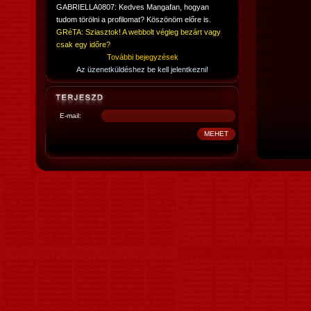
GABRIELLA0807: Kedves Mangafan, hogyan
tudom törölni a profilomat? Köszönöm előre is.
GRéTA: Sziasztok! A webbolt végleg bezárt vagy
csak egy időre?
További bejegyzések
Az üzenetküldéshez be kell jelentkezni!
E-mail: