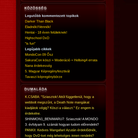
Legutóbb kommentezett topikok
Darker Than Black
Eladnék!/Vennék!
Hentai - 18 éven felülieknek!
Highschool DxD
"is fun"
Legújabb cikkek
MondoCon 09 Ősz
SakuraCon köszi + Moderáció + Hellsing4 errata
Nana érdekesség
5. Magyar Képregényfesztivál
Tavaszi képregénybörze
K.CSABA: "Sziasztok! Attól függetlenül, hogy a
webbolt megszűnt, a Death Note mangákat
kiadjátok végig? Köszi a választ." Ez engem is
érdekelne.
SHINMON1_BENIMARU7: Sziasztok! A MONDO
3. évfolyam 9. számát hogyan tudom előrendelni?
PANKII: Kedves Mangafan! Azután érdeklődnék,
hogy DvD-ket még lehetséges innen rendelni?