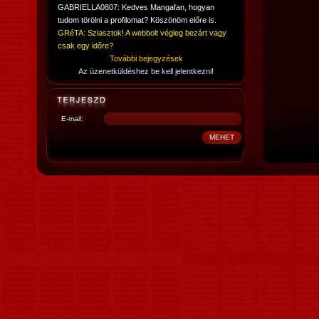
GABRIELLA0807: Kedves Mangafan, hogyan
tudom törölni a profilomat? Köszönöm előre is.
GRéTA: Sziasztok! A webbolt végleg bezárt vagy
csak egy időre?
További bejegyzések
Az üzenetküldéshez be kell jelentkezni!
E-mail: