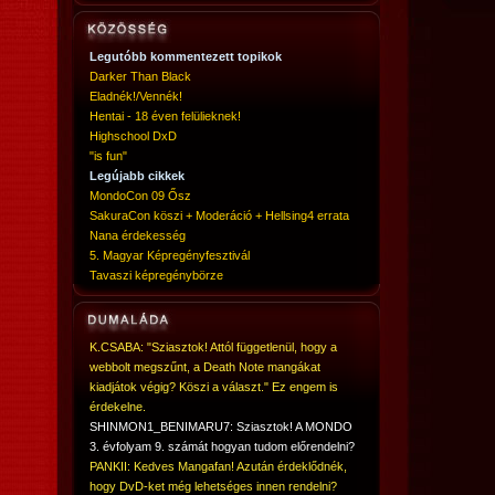
Legutóbb kommentezett topikok
Darker Than Black
Eladnék!/Vennék!
Hentai - 18 éven felülieknek!
Highschool DxD
"is fun"
Legújabb cikkek
MondoCon 09 Ősz
SakuraCon köszi + Moderáció + Hellsing4 errata
Nana érdekesség
5. Magyar Képregényfesztivál
Tavaszi képregénybörze
K.CSABA: "Sziasztok! Attól függetlenül, hogy a
webbolt megszűnt, a Death Note mangákat
kiadjátok végig? Köszi a választ." Ez engem is
érdekelne.
SHINMON1_BENIMARU7: Sziasztok! A MONDO
3. évfolyam 9. számát hogyan tudom előrendelni?
PANKII: Kedves Mangafan! Azután érdeklődnék,
hogy DvD-ket még lehetséges innen rendelni?