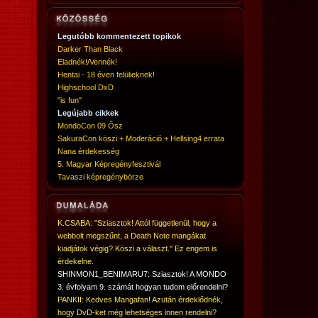
Legutóbb kommentezett topikok
Darker Than Black
Eladnék!/Vennék!
Hentai - 18 éven felülieknek!
Highschool DxD
"is fun"
Legújabb cikkek
MondoCon 09 Ősz
SakuraCon köszi + Moderáció + Hellsing4 errata
Nana érdekesség
5. Magyar Képregényfesztivál
Tavaszi képregénybörze
K.CSABA: "Sziasztok! Attól függetlenül, hogy a
webbolt megszűnt, a Death Note mangákat
kiadjátok végig? Köszi a választ." Ez engem is
érdekelne.
SHINMON1_BENIMARU7: Sziasztok! A MONDO
3. évfolyam 9. számát hogyan tudom előrendelni?
PANKII: Kedves Mangafan! Azután érdeklődnék,
hogy DvD-ket még lehetséges innen rendelni?