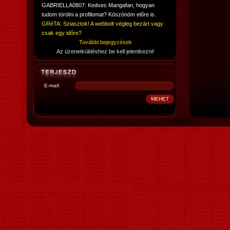
GABRIELLA0807: Kedves Mangafan, hogyan
tudom törölni a profilomat? Köszönöm előre is.
GRéTA: Sziasztok! A webbolt végleg bezárt vagy
csak egy időre?
További bejegyzések
Az üzenetküldéshez be kell jelentkezni!
E-mail: