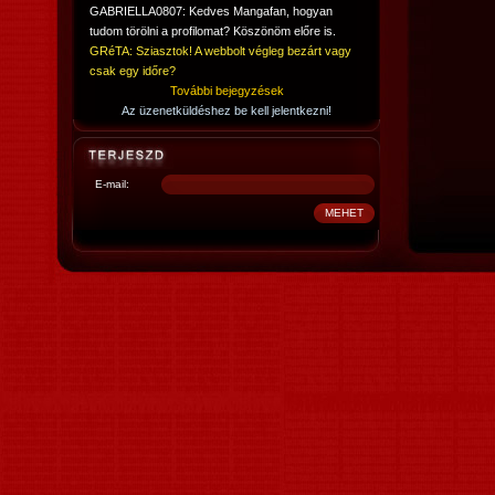
GABRIELLA0807: Kedves Mangafan, hogyan
tudom törölni a profilomat? Köszönöm előre is.
GRéTA: Sziasztok! A webbolt végleg bezárt vagy
csak egy időre?
További bejegyzések
Az üzenetküldéshez be kell jelentkezni!
E-mail: