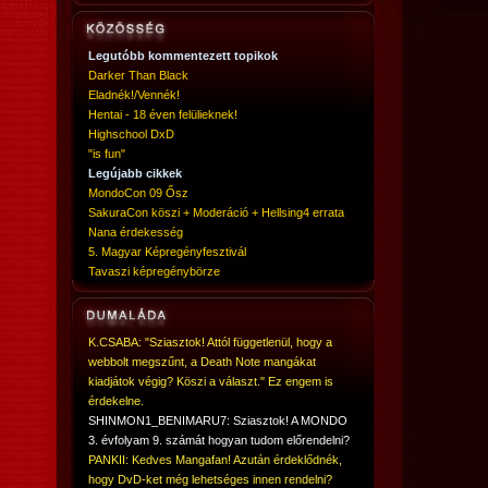
Legutóbb kommentezett topikok
Darker Than Black
Eladnék!/Vennék!
Hentai - 18 éven felülieknek!
Highschool DxD
"is fun"
Legújabb cikkek
MondoCon 09 Ősz
SakuraCon köszi + Moderáció + Hellsing4 errata
Nana érdekesség
5. Magyar Képregényfesztivál
Tavaszi képregénybörze
K.CSABA: "Sziasztok! Attól függetlenül, hogy a
webbolt megszűnt, a Death Note mangákat
kiadjátok végig? Köszi a választ." Ez engem is
érdekelne.
SHINMON1_BENIMARU7: Sziasztok! A MONDO
3. évfolyam 9. számát hogyan tudom előrendelni?
PANKII: Kedves Mangafan! Azután érdeklődnék,
hogy DvD-ket még lehetséges innen rendelni?