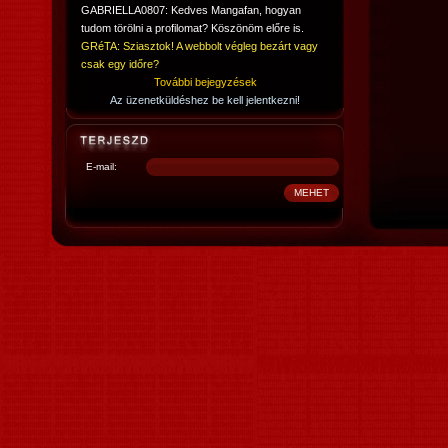
GABRIELLA0807: Kedves Mangafan, hogyan
tudom törölni a profilomat? Köszönöm előre is.
GRéTA: Sziasztok! A webbolt végleg bezárt vagy
csak egy időre?
További bejegyzések
Az üzenetküldéshez be kell jelentkezni!
E-mail: