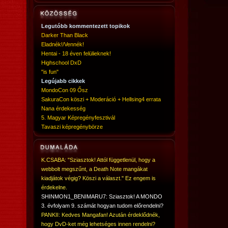
Legutóbb kommentezett topikok
Darker Than Black
Eladnék!/Vennék!
Hentai - 18 éven felülieknek!
Highschool DxD
"is fun"
Legújabb cikkek
MondoCon 09 Ősz
SakuraCon köszi + Moderáció + Hellsing4 errata
Nana érdekesség
5. Magyar Képregényfesztivál
Tavaszi képregénybörze
K.CSABA: "Sziasztok! Attól függetlenül, hogy a
webbolt megszűnt, a Death Note mangákat
kiadjátok végig? Köszi a választ." Ez engem is
érdekelne.
SHINMON1_BENIMARU7: Sziasztok! A MONDO
3. évfolyam 9. számát hogyan tudom előrendelni?
PANKII: Kedves Mangafan! Azután érdeklődnék,
hogy DvD-ket még lehetséges innen rendelni?