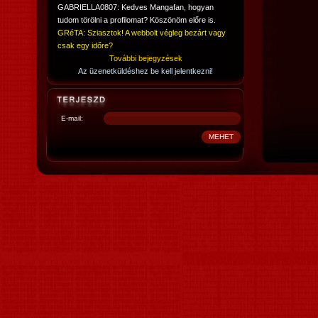
GABRIELLA0807: Kedves Mangafan, hogyan
tudom törölni a profilomat? Köszönöm előre is.
GRéTA: Sziasztok! A webbolt végleg bezárt vagy
csak egy időre?
További bejegyzések
Az üzenetküldéshez be kell jelentkezni!
E-mail: