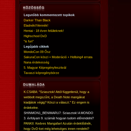
Legutóbb kommentezett topikok
Darker Than Black
Eladnék!/Vennék!
Hentai - 18 éven felülieknek!
Highschool DxD
"is fun"
Legújabb cikkek
MondoCon 09 Ősz
SakuraCon köszi + Moderáció + Hellsing4 errata
Nana érdekesség
5. Magyar Képregényfesztivál
Tavaszi képregénybörze
K.CSABA: "Sziasztok! Attól függetlenül, hogy a
webbolt megszűnt, a Death Note mangákat
kiadjátok végig? Köszi a választ." Ez engem is
érdekelne.
SHINMON1_BENIMARU7: Sziasztok! A MONDO
3. évfolyam 9. számát hogyan tudom előrendelni?
PANKII: Kedves Mangafan! Azután érdeklődnék,
hogy DvD-ket még lehetséges innen rendelni?