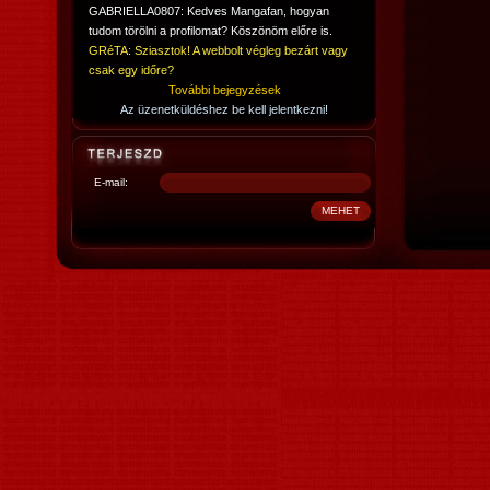
GABRIELLA0807: Kedves Mangafan, hogyan
tudom törölni a profilomat? Köszönöm előre is.
GRéTA: Sziasztok! A webbolt végleg bezárt vagy
csak egy időre?
További bejegyzések
Az üzenetküldéshez be kell jelentkezni!
E-mail: