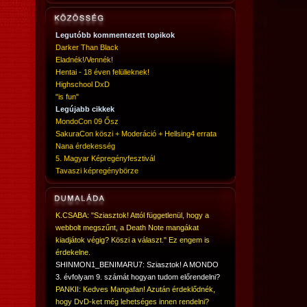
Legutóbb kommentezett topikok
Darker Than Black
Eladnék!/Vennék!
Hentai - 18 éven felülieknek!
Highschool DxD
"is fun"
Legújabb cikkek
MondoCon 09 Ősz
SakuraCon köszi + Moderáció + Hellsing4 errata
Nana érdekesség
5. Magyar Képregényfesztivál
Tavaszi képregénybörze
K.CSABA: "Sziasztok! Attól függetlenül, hogy a
webbolt megszűnt, a Death Note mangákat
kiadjátok végig? Köszi a választ." Ez engem is
érdekelne.
SHINMON1_BENIMARU7: Sziasztok! A MONDO
3. évfolyam 9. számát hogyan tudom előrendelni?
PANKII: Kedves Mangafan! Azután érdeklődnék,
hogy DvD-ket még lehetséges innen rendelni?