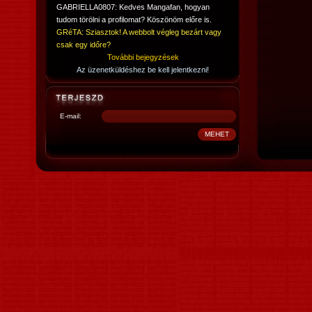
GABRIELLA0807: Kedves Mangafan, hogyan
tudom törölni a profilomat? Köszönöm előre is.
GRéTA: Sziasztok! A webbolt végleg bezárt vagy
csak egy időre?
További bejegyzések
Az üzenetküldéshez be kell jelentkezni!
E-mail: