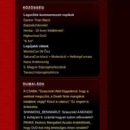
Legutóbb kommentezett topikok
Darker Than Black
Eladnék!/Vennék!
Hentai - 18 éven felülieknek!
Highschool DxD
"is fun"
Legújabb cikkek
MondoCon 09 Ősz
SakuraCon köszi + Moderáció + Hellsing4 errata
Nana érdekesség
5. Magyar Képregényfesztivál
Tavaszi képregénybörze
K.CSABA: "Sziasztok! Attól függetlenül, hogy a
webbolt megszűnt, a Death Note mangákat
kiadjátok végig? Köszi a választ." Ez engem is
érdekelne.
SHINMON1_BENIMARU7: Sziasztok! A MONDO
3. évfolyam 9. számát hogyan tudom előrendelni?
PANKII: Kedves Mangafan! Azután érdeklődnék,
hogy DvD-ket még lehetséges innen rendelni?