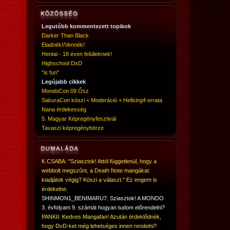
Legutóbb kommentezett topikok
Darker Than Black
Eladnék!/Vennék!
Hentai - 18 éven felülieknek!
Highschool DxD
"is fun"
Legújabb cikkek
MondoCon 09 Ősz
SakuraCon köszi + Moderáció + Hellsing4 errata
Nana érdekesség
5. Magyar Képregényfesztivál
Tavaszi képregénybörze
K.CSABA: "Sziasztok! Attól függetlenül, hogy a
webbolt megszűnt, a Death Note mangákat
kiadjátok végig? Köszi a választ." Ez engem is
érdekelne.
SHINMON1_BENIMARU7: Sziasztok! A MONDO
3. évfolyam 9. számát hogyan tudom előrendelni?
PANKII: Kedves Mangafan! Azután érdeklődnék,
hogy DvD-ket még lehetséges innen rendelni?