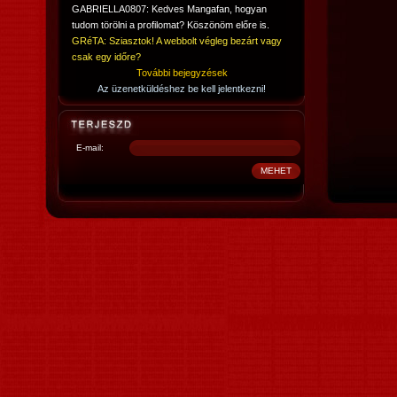
GABRIELLA0807: Kedves Mangafan, hogyan
tudom törölni a profilomat? Köszönöm előre is.
GRéTA: Sziasztok! A webbolt végleg bezárt vagy
csak egy időre?
További bejegyzések
Az üzenetküldéshez be kell jelentkezni!
E-mail: