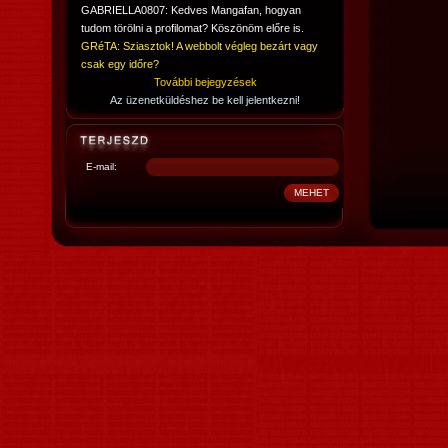
GABRIELLA0807: Kedves Mangafan, hogyan
tudom törölni a profilomat? Köszönöm előre is.
GRéTA: Sziasztok! A webbolt végleg bezárt vagy
csak egy időre?
További bejegyzések
Az üzenetküldéshez be kell jelentkezni!
E-mail: