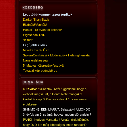
Legutóbb kommentezett topikok
Darker Than Black
Eladnék!/Vennék!
Hentai - 18 éven felülieknek!
Highschool DxD
"is fun"
Legújabb cikkek
MondoCon 09 Ősz
SakuraCon köszi + Moderáció + Hellsing4 errata
Nana érdekesség
5. Magyar Képregényfesztivál
Tavaszi képregénybörze
K.CSABA: "Sziasztok! Attól függetlenül, hogy a
webbolt megszűnt, a Death Note mangákat
kiadjátok végig? Köszi a választ." Ez engem is
érdekelne.
SHINMON1_BENIMARU7: Sziasztok! A MONDO
3. évfolyam 9. számát hogyan tudom előrendelni?
PANKII: Kedves Mangafan! Azután érdeklődnék,
hogy DvD-ket még lehetséges innen rendelni?