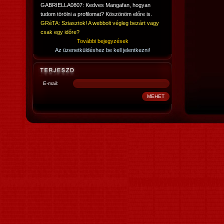
GABRIELLA0807: Kedves Mangafan, hogyan
tudom törölni a profilomat? Köszönöm előre is.
GRéTA: Sziasztok! A webbolt végleg bezárt vagy
csak egy időre?
További bejegyzések
Az üzenetküldéshez be kell jelentkezni!
E-mail: