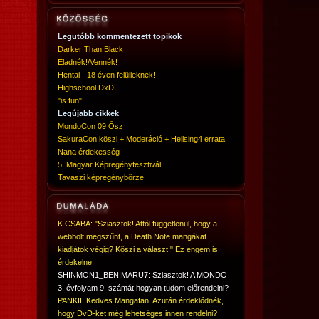
Legutóbb kommentezett topikok
Darker Than Black
Eladnék!/Vennék!
Hentai - 18 éven felülieknek!
Highschool DxD
"is fun"
Legújabb cikkek
MondoCon 09 Ősz
SakuraCon köszi + Moderáció + Hellsing4 errata
Nana érdekesség
5. Magyar Képregényfesztivál
Tavaszi képregénybörze
K.CSABA: "Sziasztok! Attól függetlenül, hogy a
webbolt megszűnt, a Death Note mangákat
kiadjátok végig? Köszi a választ." Ez engem is
érdekelne.
SHINMON1_BENIMARU7: Sziasztok! A MONDO
3. évfolyam 9. számát hogyan tudom előrendelni?
PANKII: Kedves Mangafan! Azután érdeklődnék,
hogy DvD-ket még lehetséges innen rendelni?