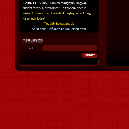
GABRIELLA0807: Kedves Mangafan, hogyan
tudom törölni a profilomat? Köszönöm előre is.
GRéTA: Sziasztok! A webbolt végleg bezárt vagy
csak egy időre?
További bejegyzések
Az üzenetküldéshez be kell jelentkezni!
E-mail: