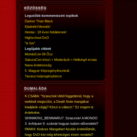
Legutóbb kommentezett topikok
Darker Than Black
Eladnék!/Vennék!
Hentai - 18 éven felülieknek!
Highschool DxD
"is fun"
Legújabb cikkek
MondoCon 09 Ősz
SakuraCon köszi + Moderáció + Hellsing4 errata
Nana érdekesség
5. Magyar Képregényfesztivál
Tavaszi képregénybörze
K.CSABA: "Sziasztok! Attól függetlenül, hogy a
webbolt megszűnt, a Death Note mangákat
kiadjátok végig? Köszi a választ." Ez engem is
érdekelne.
SHINMON1_BENIMARU7: Sziasztok! A MONDO
3. évfolyam 9. számát hogyan tudom előrendelni?
PANKII: Kedves Mangafan! Azután érdeklődnék,
hogy DvD-ket még lehetséges innen rendelni?