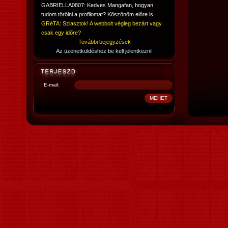
GABRIELLA0807: Kedves Mangafan, hogyan
tudom törölni a profilomat? Köszönöm előre is.
GRéTA: Sziasztok! A webbolt végleg bezárt vagy
csak egy időre?
További bejegyzések
Az üzenetküldéshez be kell jelentkezni!
E-mail: