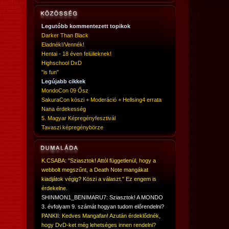
Legutóbb kommentezett topikok
Darker Than Black
Eladnék!/Vennék!
Hentai - 18 éven felülieknek!
Highschool DxD
"is fun"
Legújabb cikkek
MondoCon 09 Ősz
SakuraCon köszi + Moderáció + Hellsing4 errata
Nana érdekesség
5. Magyar Képregényfesztivál
Tavaszi képregénybörze
K.CSABA: "Sziasztok! Attól függetlenül, hogy a
webbolt megszűnt, a Death Note mangákat
kiadjátok végig? Köszi a választ." Ez engem is
érdekelne.
SHINMON1_BENIMARU7: Sziasztok! A MONDO
3. évfolyam 9. számát hogyan tudom előrendelni?
PANKII: Kedves Mangafan! Azután érdeklődnék,
hogy DvD-ket még lehetséges innen rendelni?