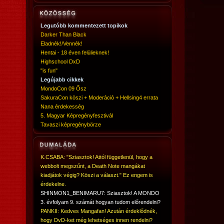
Legutóbb kommentezett topikok
Darker Than Black
Eladnék!/Vennék!
Hentai - 18 éven felülieknek!
Highschool DxD
"is fun"
Legújabb cikkek
MondoCon 09 Ősz
SakuraCon köszi + Moderáció + Hellsing4 errata
Nana érdekesség
5. Magyar Képregényfesztivál
Tavaszi képregénybörze
K.CSABA: "Sziasztok! Attól függetlenül, hogy a
webbolt megszűnt, a Death Note mangákat
kiadjátok végig? Köszi a választ." Ez engem is
érdekelne.
SHINMON1_BENIMARU7: Sziasztok! A MONDO
3. évfolyam 9. számát hogyan tudom előrendelni?
PANKII: Kedves Mangafan! Azután érdeklődnék,
hogy DvD-ket még lehetséges innen rendelni?