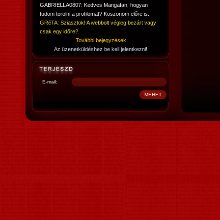
GABRIELLA0807: Kedves Mangafan, hogyan
tudom törölni a profilomat? Köszönöm előre is.
GRéTA: Sziasztok! A webbolt végleg bezárt vagy
csak egy időre?
További bejegyzések
Az üzenetküldéshez be kell jelentkezni!
E-mail: