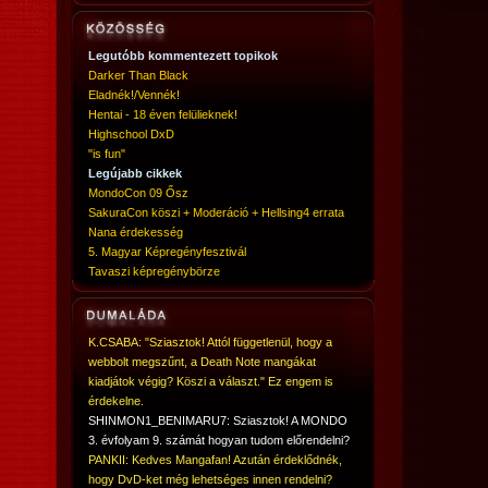
Legutóbb kommentezett topikok
Darker Than Black
Eladnék!/Vennék!
Hentai - 18 éven felülieknek!
Highschool DxD
"is fun"
Legújabb cikkek
MondoCon 09 Ősz
SakuraCon köszi + Moderáció + Hellsing4 errata
Nana érdekesség
5. Magyar Képregényfesztivál
Tavaszi képregénybörze
K.CSABA: "Sziasztok! Attól függetlenül, hogy a
webbolt megszűnt, a Death Note mangákat
kiadjátok végig? Köszi a választ." Ez engem is
érdekelne.
SHINMON1_BENIMARU7: Sziasztok! A MONDO
3. évfolyam 9. számát hogyan tudom előrendelni?
PANKII: Kedves Mangafan! Azután érdeklődnék,
hogy DvD-ket még lehetséges innen rendelni?