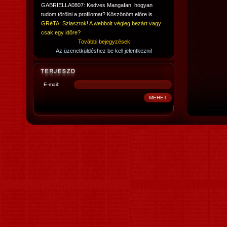
GABRIELLA0807: Kedves Mangafan, hogyan
tudom törölni a profilomat? Köszönöm előre is.
GRéTA: Sziasztok! A webbolt végleg bezárt vagy
csak egy időre?
További bejegyzések
Az üzenetküldéshez be kell jelentkezni!
E-mail: