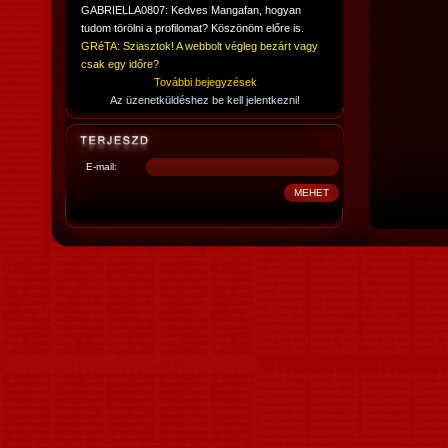
GABRIELLA0807: Kedves Mangafan, hogyan
tudom törölni a profilomat? Köszönöm előre is.
GRéTA: Sziasztok! A webbolt végleg bezárt vagy
csak egy időre?
További bejegyzések
Az üzenetküldéshez be kell jelentkezni!
E-mail: