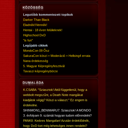
Legutóbb kommentezett topikok
Darker Than Black
Eladnék!/Vennék!
Hentai - 18 éven felülieknek!
Highschool DxD
"is fun"
Legújabb cikkek
MondoCon 09 Ősz
SakuraCon köszi + Moderáció + Hellsing4 errata
Nana érdekesség
5. Magyar Képregényfesztivál
Tavaszi képregénybörze
K.CSABA: "Sziasztok! Attól függetlenül, hogy a
webbolt megszűnt, a Death Note mangákat
kiadjátok végig? Köszi a választ." Ez engem is
érdekelne.
SHINMON1_BENIMARU7: Sziasztok! A MONDO
3. évfolyam 9. számát hogyan tudom előrendelni?
PANKII: Kedves Mangafan! Azután érdeklődnék,
hogy DvD-ket még lehetséges innen rendelni?