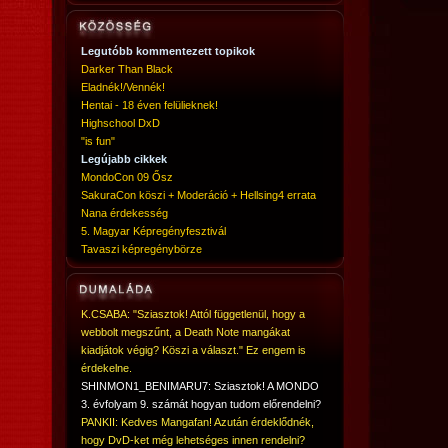
Legutóbb kommentezett topikok
Darker Than Black
Eladnék!/Vennék!
Hentai - 18 éven felülieknek!
Highschool DxD
"is fun"
Legújabb cikkek
MondoCon 09 Ősz
SakuraCon köszi + Moderáció + Hellsing4 errata
Nana érdekesség
5. Magyar Képregényfesztivál
Tavaszi képregénybörze
K.CSABA: "Sziasztok! Attól függetlenül, hogy a
webbolt megszűnt, a Death Note mangákat
kiadjátok végig? Köszi a választ." Ez engem is
érdekelne.
SHINMON1_BENIMARU7: Sziasztok! A MONDO
3. évfolyam 9. számát hogyan tudom előrendelni?
PANKII: Kedves Mangafan! Azután érdeklődnék,
hogy DvD-ket még lehetséges innen rendelni?