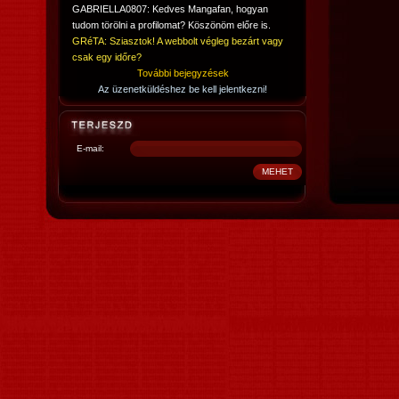
GABRIELLA0807: Kedves Mangafan, hogyan
tudom törölni a profilomat? Köszönöm előre is.
GRéTA: Sziasztok! A webbolt végleg bezárt vagy
csak egy időre?
További bejegyzések
Az üzenetküldéshez be kell jelentkezni!
E-mail: