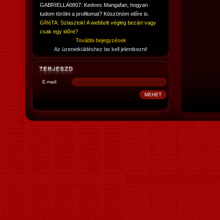
GABRIELLA0807: Kedves Mangafan, hogyan
tudom törölni a profilomat? Köszönöm előre is.
GRéTA: Sziasztok! A webbolt végleg bezárt vagy
csak egy időre?
További bejegyzések
Az üzenetküldéshez be kell jelentkezni!
E-mail: