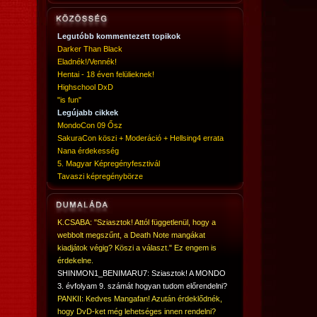
Legutóbb kommentezett topikok
Darker Than Black
Eladnék!/Vennék!
Hentai - 18 éven felülieknek!
Highschool DxD
"is fun"
Legújabb cikkek
MondoCon 09 Ősz
SakuraCon köszi + Moderáció + Hellsing4 errata
Nana érdekesség
5. Magyar Képregényfesztivál
Tavaszi képregénybörze
K.CSABA: "Sziasztok! Attól függetlenül, hogy a
webbolt megszűnt, a Death Note mangákat
kiadjátok végig? Köszi a választ." Ez engem is
érdekelne.
SHINMON1_BENIMARU7: Sziasztok! A MONDO
3. évfolyam 9. számát hogyan tudom előrendelni?
PANKII: Kedves Mangafan! Azután érdeklődnék,
hogy DvD-ket még lehetséges innen rendelni?