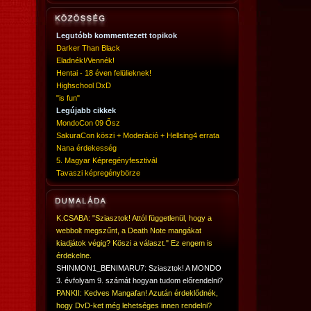
Legutóbb kommentezett topikok
Darker Than Black
Eladnék!/Vennék!
Hentai - 18 éven felülieknek!
Highschool DxD
"is fun"
Legújabb cikkek
MondoCon 09 Ősz
SakuraCon köszi + Moderáció + Hellsing4 errata
Nana érdekesség
5. Magyar Képregényfesztivál
Tavaszi képregénybörze
K.CSABA: "Sziasztok! Attól függetlenül, hogy a
webbolt megszűnt, a Death Note mangákat
kiadjátok végig? Köszi a választ." Ez engem is
érdekelne.
SHINMON1_BENIMARU7: Sziasztok! A MONDO
3. évfolyam 9. számát hogyan tudom előrendelni?
PANKII: Kedves Mangafan! Azután érdeklődnék,
hogy DvD-ket még lehetséges innen rendelni?