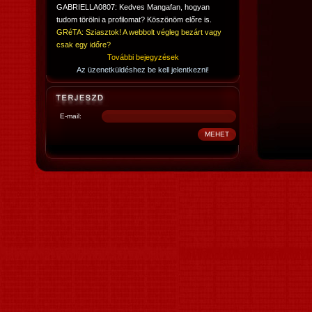
GABRIELLA0807: Kedves Mangafan, hogyan
tudom törölni a profilomat? Köszönöm előre is.
GRéTA: Sziasztok! A webbolt végleg bezárt vagy
csak egy időre?
További bejegyzések
Az üzenetküldéshez be kell jelentkezni!
E-mail: