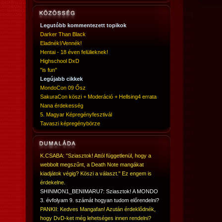
Legutóbb kommentezett topikok
Darker Than Black
Eladnék!/Vennék!
Hentai - 18 éven felülieknek!
Highschool DxD
"is fun"
Legújabb cikkek
MondoCon 09 Ősz
SakuraCon köszi + Moderáció + Hellsing4 errata
Nana érdekesség
5. Magyar Képregényfesztivál
Tavaszi képregénybörze
K.CSABA: "Sziasztok! Attól függetlenül, hogy a
webbolt megszűnt, a Death Note mangákat
kiadjátok végig? Köszi a választ." Ez engem is
érdekelne.
SHINMON1_BENIMARU7: Sziasztok! A MONDO
3. évfolyam 9. számát hogyan tudom előrendelni?
PANKII: Kedves Mangafan! Azután érdeklődnék,
hogy DvD-ket még lehetséges innen rendelni?