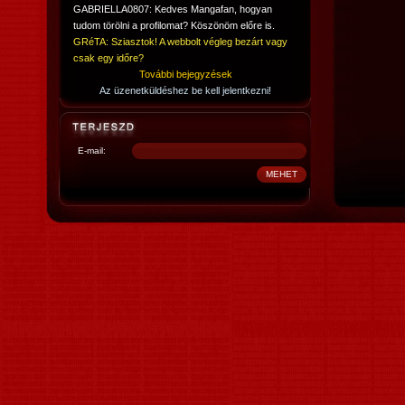
GABRIELLA0807: Kedves Mangafan, hogyan
tudom törölni a profilomat? Köszönöm előre is.
GRéTA: Sziasztok! A webbolt végleg bezárt vagy
csak egy időre?
További bejegyzések
Az üzenetküldéshez be kell jelentkezni!
E-mail: