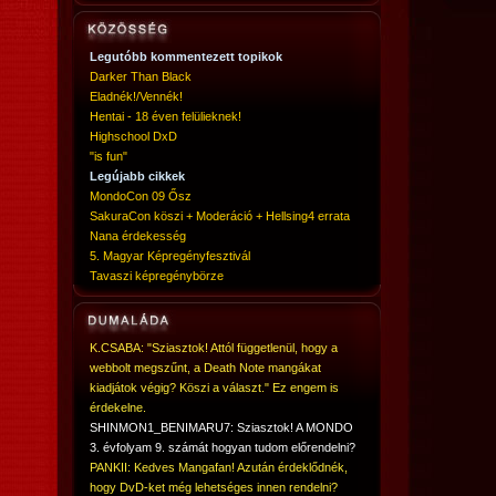
Legutóbb kommentezett topikok
Darker Than Black
Eladnék!/Vennék!
Hentai - 18 éven felülieknek!
Highschool DxD
"is fun"
Legújabb cikkek
MondoCon 09 Ősz
SakuraCon köszi + Moderáció + Hellsing4 errata
Nana érdekesség
5. Magyar Képregényfesztivál
Tavaszi képregénybörze
K.CSABA: "Sziasztok! Attól függetlenül, hogy a
webbolt megszűnt, a Death Note mangákat
kiadjátok végig? Köszi a választ." Ez engem is
érdekelne.
SHINMON1_BENIMARU7: Sziasztok! A MONDO
3. évfolyam 9. számát hogyan tudom előrendelni?
PANKII: Kedves Mangafan! Azután érdeklődnék,
hogy DvD-ket még lehetséges innen rendelni?