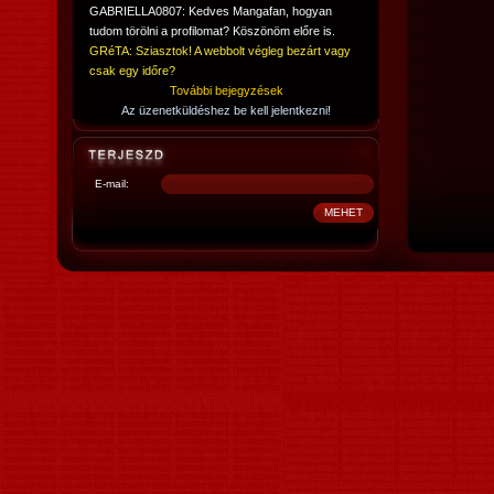
GABRIELLA0807: Kedves Mangafan, hogyan
tudom törölni a profilomat? Köszönöm előre is.
GRéTA: Sziasztok! A webbolt végleg bezárt vagy
csak egy időre?
További bejegyzések
Az üzenetküldéshez be kell jelentkezni!
E-mail: