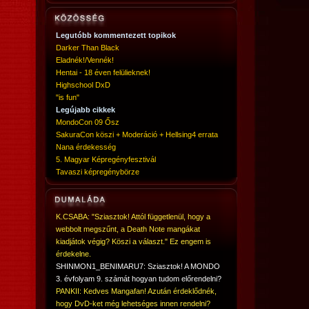
Legutóbb kommentezett topikok
Darker Than Black
Eladnék!/Vennék!
Hentai - 18 éven felülieknek!
Highschool DxD
"is fun"
Legújabb cikkek
MondoCon 09 Ősz
SakuraCon köszi + Moderáció + Hellsing4 errata
Nana érdekesség
5. Magyar Képregényfesztivál
Tavaszi képregénybörze
K.CSABA: "Sziasztok! Attól függetlenül, hogy a
webbolt megszűnt, a Death Note mangákat
kiadjátok végig? Köszi a választ." Ez engem is
érdekelne.
SHINMON1_BENIMARU7: Sziasztok! A MONDO
3. évfolyam 9. számát hogyan tudom előrendelni?
PANKII: Kedves Mangafan! Azután érdeklődnék,
hogy DvD-ket még lehetséges innen rendelni?