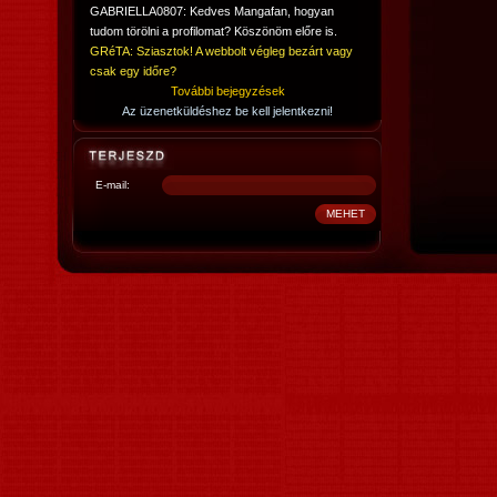
GABRIELLA0807: Kedves Mangafan, hogyan
tudom törölni a profilomat? Köszönöm előre is.
GRéTA: Sziasztok! A webbolt végleg bezárt vagy
csak egy időre?
További bejegyzések
Az üzenetküldéshez be kell jelentkezni!
E-mail: