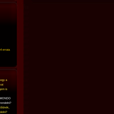
4 errata
hogy a
kat
gem is
A MONDO
rendelni?
lődnék,
delni?