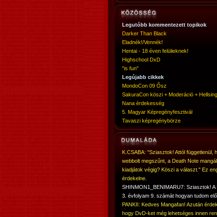
Legutóbb kommentezett topikok
Darker Than Black
Eladnék!/Vennék!
Hentai - 18 éven felülieknek!
Highschool DxD
"is fun"
Legújabb cikkek
MondoCon 09 Ősz
SakuraCon köszi + Moderáció + Hellsing
Nana érdekesség
5. Magyar Képregényfesztivál
Tavaszi képregénybörze
K.CSABA: "Sziasztok! Attól függetlenül, 
webbolt megszűnt, a Death Note mangá
kiadjátok végig? Köszi a választ." Ez en
érdekelne.
SHINMON1_BENIMARU7: Sziasztok! 
3. évfolyam 9. számát hogyan tudom elő
PANKII: Kedves Mangafan! Azután érdek
hogy DvD-ket még lehetséges innen ren