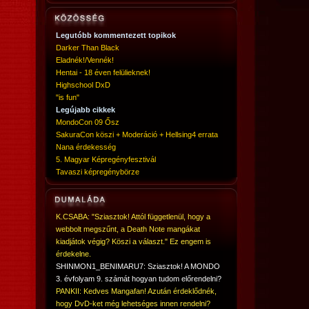
Legutóbb kommentezett topikok
Darker Than Black
Eladnék!/Vennék!
Hentai - 18 éven felülieknek!
Highschool DxD
"is fun"
Legújabb cikkek
MondoCon 09 Ősz
SakuraCon köszi + Moderáció + Hellsing4 errata
Nana érdekesség
5. Magyar Képregényfesztivál
Tavaszi képregénybörze
K.CSABA: "Sziasztok! Attól függetlenül, hogy a
webbolt megszűnt, a Death Note mangákat
kiadjátok végig? Köszi a választ." Ez engem is
érdekelne.
SHINMON1_BENIMARU7: Sziasztok! A MONDO
3. évfolyam 9. számát hogyan tudom előrendelni?
PANKII: Kedves Mangafan! Azután érdeklődnék,
hogy DvD-ket még lehetséges innen rendelni?