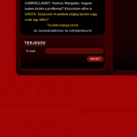
GABRIELLA0807: Kedves Mangafan, hogyan
tudom törölni a profilomat? Köszönöm előre is.
GRéTA: Sziasztok! A webbolt végleg bezárt vagy
csak egy időre?
További bejegyzések
Az üzenetküldéshez be kell jelentkezni!
E-mail: