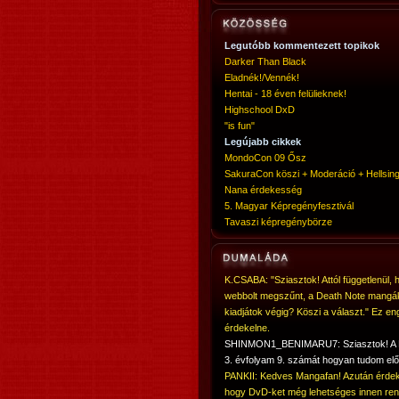
Legutóbb kommentezett topikok
Darker Than Black
Eladnék!/Vennék!
Hentai - 18 éven felülieknek!
Highschool DxD
"is fun"
Legújabb cikkek
MondoCon 09 Ősz
SakuraCon köszi + Moderáció + Hellsing
Nana érdekesség
5. Magyar Képregényfesztivál
Tavaszi képregénybörze
K.CSABA: "Sziasztok! Attól függetlenül, 
webbolt megszűnt, a Death Note mangá
kiadjátok végig? Köszi a választ." Ez en
érdekelne.
SHINMON1_BENIMARU7: Sziasztok! 
3. évfolyam 9. számát hogyan tudom elő
PANKII: Kedves Mangafan! Azután érdek
hogy DvD-ket még lehetséges innen ren