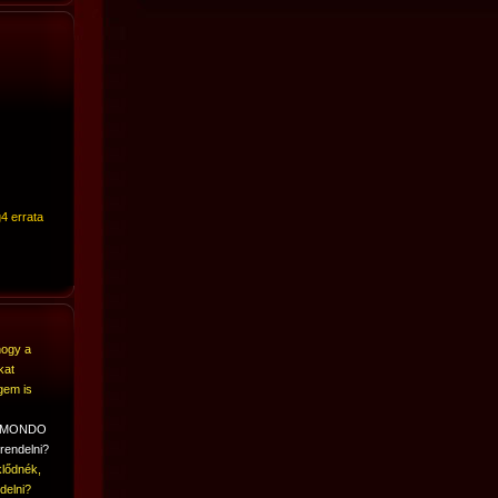
4 errata
hogy a
kat
gem is
A MONDO
rendelni?
lődnék,
delni?