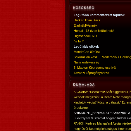
Legutóbb kommentezett topikok
Darker Than Black
Eladnék!/Vennék!
Hentai - 18 éven felülieknek!
Highschool DxD
"is fun"
Legújabb cikkek
MondoCon 09 Ősz
SakuraCon köszi + Moderáció + Hellsing
Nana érdekesség
5. Magyar Képregényfesztivál
Tavaszi képregénybörze
K.CSABA: "Sziasztok! Attól függetlenül, 
webbolt megszűnt, a Death Note mangá
kiadjátok végig? Köszi a választ." Ez en
érdekelne.
SHINMON1_BENIMARU7: Sziasztok! 
3. évfolyam 9. számát hogyan tudom elő
PANKII: Kedves Mangafan! Azután érdek
hogy DvD-ket még lehetséges innen ren