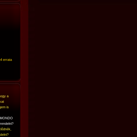
4 errata
hogy a
kat
gem is
A MONDO
rendelni?
lődnék,
delni?