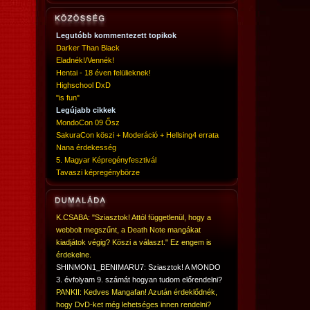
Legutóbb kommentezett topikok
Darker Than Black
Eladnék!/Vennék!
Hentai - 18 éven felülieknek!
Highschool DxD
"is fun"
Legújabb cikkek
MondoCon 09 Ősz
SakuraCon köszi + Moderáció + Hellsing4 errata
Nana érdekesség
5. Magyar Képregényfesztivál
Tavaszi képregénybörze
K.CSABA: "Sziasztok! Attól függetlenül, hogy a
webbolt megszűnt, a Death Note mangákat
kiadjátok végig? Köszi a választ." Ez engem is
érdekelne.
SHINMON1_BENIMARU7: Sziasztok! A MONDO
3. évfolyam 9. számát hogyan tudom előrendelni?
PANKII: Kedves Mangafan! Azután érdeklődnék,
hogy DvD-ket még lehetséges innen rendelni?