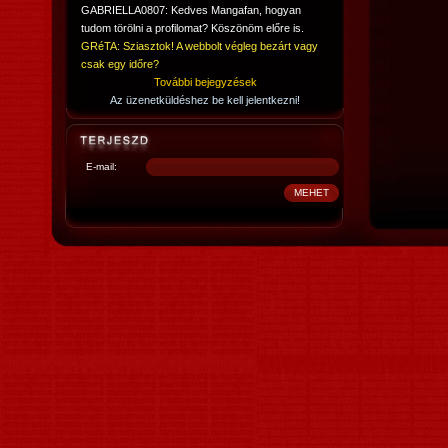
GABRIELLA0807: Kedves Mangafan, hogyan
tudom törölni a profilomat? Köszönöm előre is.
GRéTA: Sziasztok! A webbolt végleg bezárt vagy
csak egy időre?
További bejegyzések
Az üzenetküldéshez be kell jelentkezni!
E-mail: