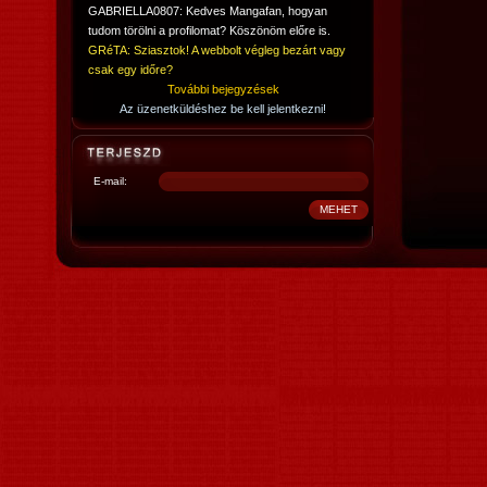
GABRIELLA0807: Kedves Mangafan, hogyan
tudom törölni a profilomat? Köszönöm előre is.
GRéTA: Sziasztok! A webbolt végleg bezárt vagy
csak egy időre?
További bejegyzések
Az üzenetküldéshez be kell jelentkezni!
E-mail: