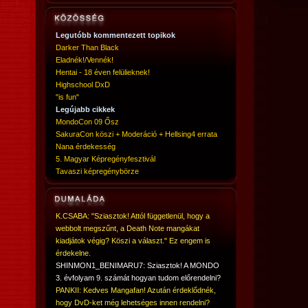
Legutóbb kommentezett topikok
Darker Than Black
Eladnék!/Vennék!
Hentai - 18 éven felülieknek!
Highschool DxD
"is fun"
Legújabb cikkek
MondoCon 09 Ősz
SakuraCon köszi + Moderáció + Hellsing4 errata
Nana érdekesség
5. Magyar Képregényfesztivál
Tavaszi képregénybörze
K.CSABA: "Sziasztok! Attól függetlenül, hogy a
webbolt megszűnt, a Death Note mangákat
kiadjátok végig? Köszi a választ." Ez engem is
érdekelne.
SHINMON1_BENIMARU7: Sziasztok! A MONDO
3. évfolyam 9. számát hogyan tudom előrendelni?
PANKII: Kedves Mangafan! Azután érdeklődnék,
hogy DvD-ket még lehetséges innen rendelni?