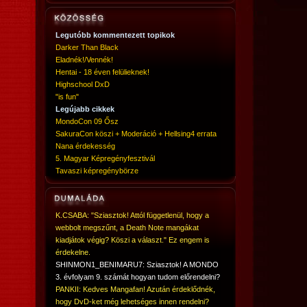
Legutóbb kommentezett topikok
Darker Than Black
Eladnék!/Vennék!
Hentai - 18 éven felülieknek!
Highschool DxD
"is fun"
Legújabb cikkek
MondoCon 09 Ősz
SakuraCon köszi + Moderáció + Hellsing4 errata
Nana érdekesség
5. Magyar Képregényfesztivál
Tavaszi képregénybörze
K.CSABA: "Sziasztok! Attól függetlenül, hogy a
webbolt megszűnt, a Death Note mangákat
kiadjátok végig? Köszi a választ." Ez engem is
érdekelne.
SHINMON1_BENIMARU7: Sziasztok! A MONDO
3. évfolyam 9. számát hogyan tudom előrendelni?
PANKII: Kedves Mangafan! Azután érdeklődnék,
hogy DvD-ket még lehetséges innen rendelni?