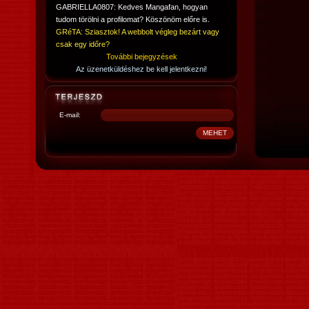
GABRIELLA0807: Kedves Mangafan, hogyan
tudom törölni a profilomat? Köszönöm előre is.
GRéTA: Sziasztok! A webbolt végleg bezárt vagy
csak egy időre?
További bejegyzések
Az üzenetküldéshez be kell jelentkezni!
E-mail: