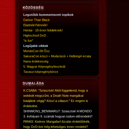
Legutóbb kommentezett topikok
Darker Than Black
Eladnék!/Vennék!
Hentai - 18 éven felülieknek!
Highschool DxD
"is fun"
Legújabb cikkek
MondoCon 09 Ősz
SakuraCon köszi + Moderáció + Hellsing4 errata
Nana érdekesség
5. Magyar Képregényfesztivál
Tavaszi képregénybörze
K.CSABA: "Sziasztok! Attól függetlenül, hogy a
webbolt megszűnt, a Death Note mangákat
kiadjátok végig? Köszi a választ." Ez engem is
érdekelne.
SHINMON1_BENIMARU7: Sziasztok! A MONDO
3. évfolyam 9. számát hogyan tudom előrendelni?
PANKII: Kedves Mangafan! Azután érdeklődnék,
hogy DvD-ket még lehetséges innen rendelni?