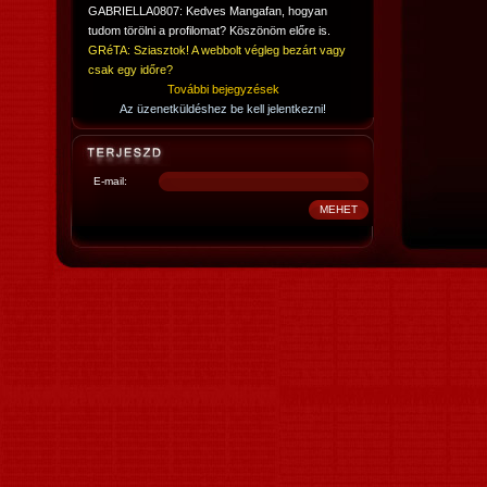
GABRIELLA0807: Kedves Mangafan, hogyan
tudom törölni a profilomat? Köszönöm előre is.
GRéTA: Sziasztok! A webbolt végleg bezárt vagy
csak egy időre?
További bejegyzések
Az üzenetküldéshez be kell jelentkezni!
E-mail: