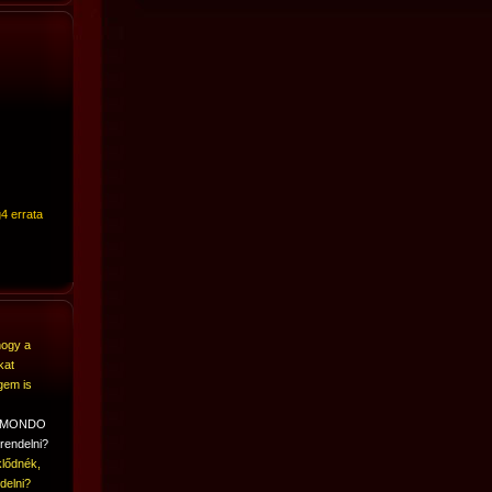
4 errata
hogy a
kat
gem is
A MONDO
rendelni?
lődnék,
delni?