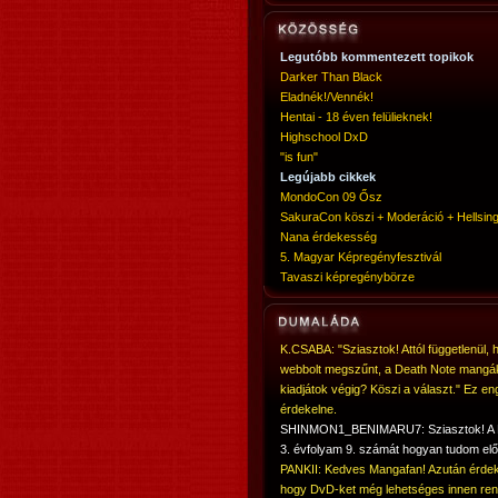
Legutóbb kommentezett topikok
Darker Than Black
Eladnék!/Vennék!
Hentai - 18 éven felülieknek!
Highschool DxD
"is fun"
Legújabb cikkek
MondoCon 09 Ősz
SakuraCon köszi + Moderáció + Hellsing
Nana érdekesség
5. Magyar Képregényfesztivál
Tavaszi képregénybörze
K.CSABA: "Sziasztok! Attól függetlenül, 
webbolt megszűnt, a Death Note mangá
kiadjátok végig? Köszi a választ." Ez en
érdekelne.
SHINMON1_BENIMARU7: Sziasztok! 
3. évfolyam 9. számát hogyan tudom elő
PANKII: Kedves Mangafan! Azután érdek
hogy DvD-ket még lehetséges innen ren