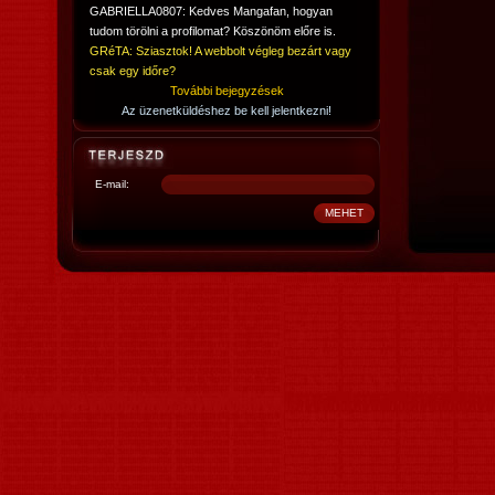
GABRIELLA0807: Kedves Mangafan, hogyan
tudom törölni a profilomat? Köszönöm előre is.
GRéTA: Sziasztok! A webbolt végleg bezárt vagy
csak egy időre?
További bejegyzések
Az üzenetküldéshez be kell jelentkezni!
E-mail: