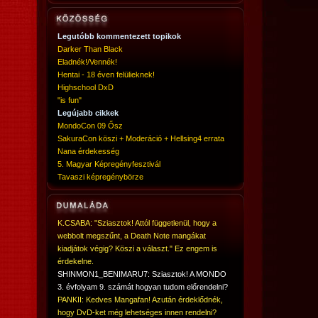
Legutóbb kommentezett topikok
Darker Than Black
Eladnék!/Vennék!
Hentai - 18 éven felülieknek!
Highschool DxD
"is fun"
Legújabb cikkek
MondoCon 09 Ősz
SakuraCon köszi + Moderáció + Hellsing4 errata
Nana érdekesség
5. Magyar Képregényfesztivál
Tavaszi képregénybörze
K.CSABA: "Sziasztok! Attól függetlenül, hogy a
webbolt megszűnt, a Death Note mangákat
kiadjátok végig? Köszi a választ." Ez engem is
érdekelne.
SHINMON1_BENIMARU7: Sziasztok! A MONDO
3. évfolyam 9. számát hogyan tudom előrendelni?
PANKII: Kedves Mangafan! Azután érdeklődnék,
hogy DvD-ket még lehetséges innen rendelni?