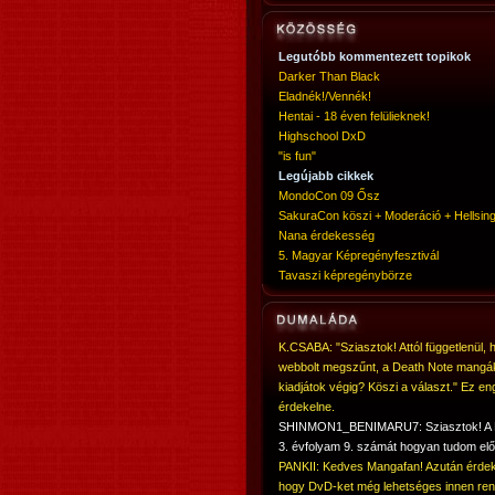
Legutóbb kommentezett topikok
Darker Than Black
Eladnék!/Vennék!
Hentai - 18 éven felülieknek!
Highschool DxD
"is fun"
Legújabb cikkek
MondoCon 09 Ősz
SakuraCon köszi + Moderáció + Hellsing
Nana érdekesség
5. Magyar Képregényfesztivál
Tavaszi képregénybörze
K.CSABA: "Sziasztok! Attól függetlenül, 
webbolt megszűnt, a Death Note mangá
kiadjátok végig? Köszi a választ." Ez en
érdekelne.
SHINMON1_BENIMARU7: Sziasztok! 
3. évfolyam 9. számát hogyan tudom elő
PANKII: Kedves Mangafan! Azután érdek
hogy DvD-ket még lehetséges innen ren