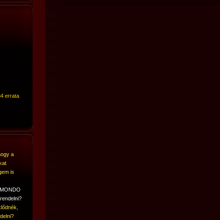
4 errata
hogy a
kat
gem is
A MONDO
rendelni?
lődnék,
delni?