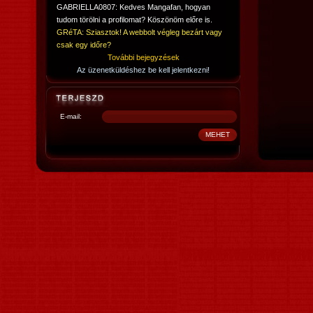
GABRIELLA0807: Kedves Mangafan, hogyan
tudom törölni a profilomat? Köszönöm előre is.
GRéTA: Sziasztok! A webbolt végleg bezárt vagy
csak egy időre?
További bejegyzések
Az üzenetküldéshez be kell jelentkezni!
E-mail: