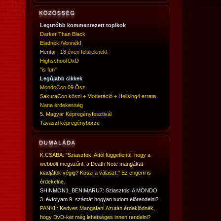
Legutóbb kommentezett topikok
Darker Than Black
Eladnék!/Vennék!
Hentai - 18 éven felülieknek!
Highschool DxD
"is fun"
Legújabb cikkek
MondoCon 09 Ősz
SakuraCon köszi + Moderáció + Hellsing4 errata
Nana érdekesség
5. Magyar Képregényfesztivál
Tavaszi képregénybörze
K.CSABA: "Sziasztok! Attól függetlenül, hogy a
webbolt megszűnt, a Death Note mangákat
kiadjátok végig? Köszi a választ." Ez engem is
érdekelne.
SHINMON1_BENIMARU7: Sziasztok! A MONDO
3. évfolyam 9. számát hogyan tudom előrendelni?
PANKII: Kedves Mangafan! Azután érdeklődnék,
hogy DvD-ket még lehetséges innen rendelni?