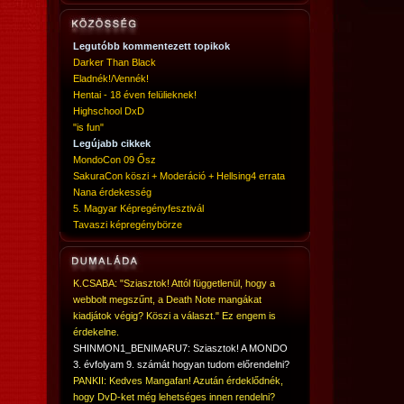
Legutóbb kommentezett topikok
Darker Than Black
Eladnék!/Vennék!
Hentai - 18 éven felülieknek!
Highschool DxD
"is fun"
Legújabb cikkek
MondoCon 09 Ősz
SakuraCon köszi + Moderáció + Hellsing4 errata
Nana érdekesség
5. Magyar Képregényfesztivál
Tavaszi képregénybörze
K.CSABA: "Sziasztok! Attól függetlenül, hogy a
webbolt megszűnt, a Death Note mangákat
kiadjátok végig? Köszi a választ." Ez engem is
érdekelne.
SHINMON1_BENIMARU7: Sziasztok! A MONDO
3. évfolyam 9. számát hogyan tudom előrendelni?
PANKII: Kedves Mangafan! Azután érdeklődnék,
hogy DvD-ket még lehetséges innen rendelni?