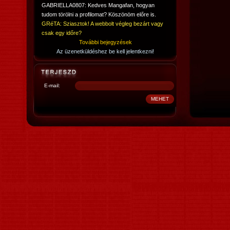
GABRIELLA0807: Kedves Mangafan, hogyan
tudom törölni a profilomat? Köszönöm előre is.
GRéTA: Sziasztok! A webbolt végleg bezárt vagy
csak egy időre?
További bejegyzések
Az üzenetküldéshez be kell jelentkezni!
E-mail: