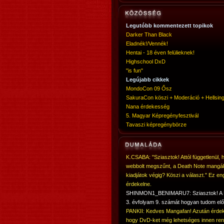
Legutóbb kommentezett topikok
Darker Than Black
Eladnék!/Vennék!
Hentai - 18 éven felülieknek!
Highschool DxD
"is fun"
Legújabb cikkek
MondoCon 09 Ősz
SakuraCon köszi + Moderáció + Hellsing
Nana érdekesség
5. Magyar Képregényfesztivál
Tavaszi képregénybörze
K.CSABA: "Sziasztok! Attól függetlenül, 
webbolt megszűnt, a Death Note mangá
kiadjátok végig? Köszi a választ." Ez en
érdekelne.
SHINMON1_BENIMARU7: Sziasztok! 
3. évfolyam 9. számát hogyan tudom elő
PANKII: Kedves Mangafan! Azután érdek
hogy DvD-ket még lehetséges innen ren