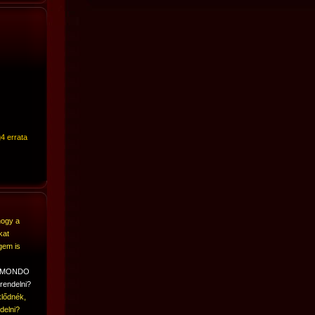
4 errata
hogy a
kat
gem is
A MONDO
rendelni?
lődnék,
delni?