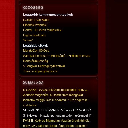
Legutóbb kommentezett topikok
Darker Than Black
Eladnék!/Vennék!
Hentai - 18 éven felülieknek!
Highschool DxD
"is fun"
Legújabb cikkek
MondoCon 09 Ősz
SakuraCon köszi + Moderáció + Hellsing4 errata
Nana érdekesség
5. Magyar Képregényfesztivál
Tavaszi képregénybörze
K.CSABA: "Sziasztok! Attól függetlenül, hogy a
webbolt megszűnt, a Death Note mangákat
kiadjátok végig? Köszi a választ." Ez engem is
érdekelne.
SHINMON1_BENIMARU7: Sziasztok! A MONDO
3. évfolyam 9. számát hogyan tudom előrendelni?
PANKII: Kedves Mangafan! Azután érdeklődnék,
hogy DvD-ket még lehetséges innen rendelni?