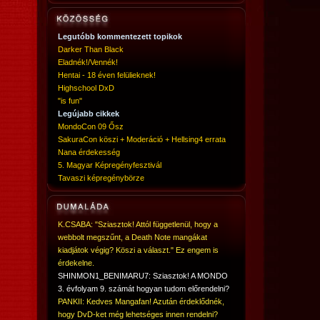
Legutóbb kommentezett topikok
Darker Than Black
Eladnék!/Vennék!
Hentai - 18 éven felülieknek!
Highschool DxD
"is fun"
Legújabb cikkek
MondoCon 09 Ősz
SakuraCon köszi + Moderáció + Hellsing4 errata
Nana érdekesség
5. Magyar Képregényfesztivál
Tavaszi képregénybörze
K.CSABA: "Sziasztok! Attól függetlenül, hogy a
webbolt megszűnt, a Death Note mangákat
kiadjátok végig? Köszi a választ." Ez engem is
érdekelne.
SHINMON1_BENIMARU7: Sziasztok! A MONDO
3. évfolyam 9. számát hogyan tudom előrendelni?
PANKII: Kedves Mangafan! Azután érdeklődnék,
hogy DvD-ket még lehetséges innen rendelni?