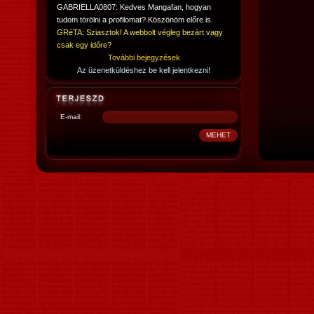
GABRIELLA0807: Kedves Mangafan, hogyan
tudom törölni a profilomat? Köszönöm előre is.
GRéTA: Sziasztok! A webbolt végleg bezárt vagy
csak egy időre?
További bejegyzések
Az üzenetküldéshez be kell jelentkezni!
E-mail: