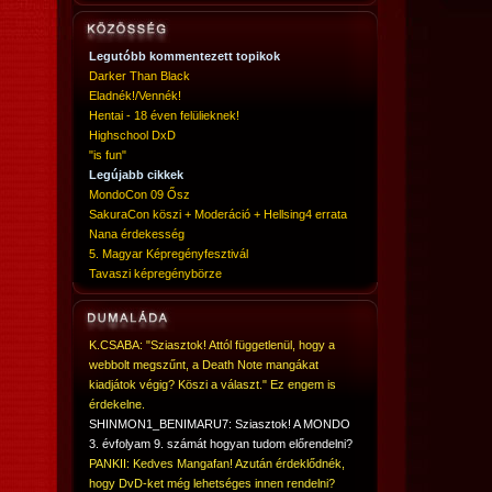
Legutóbb kommentezett topikok
Darker Than Black
Eladnék!/Vennék!
Hentai - 18 éven felülieknek!
Highschool DxD
"is fun"
Legújabb cikkek
MondoCon 09 Ősz
SakuraCon köszi + Moderáció + Hellsing4 errata
Nana érdekesség
5. Magyar Képregényfesztivál
Tavaszi képregénybörze
K.CSABA: "Sziasztok! Attól függetlenül, hogy a
webbolt megszűnt, a Death Note mangákat
kiadjátok végig? Köszi a választ." Ez engem is
érdekelne.
SHINMON1_BENIMARU7: Sziasztok! A MONDO
3. évfolyam 9. számát hogyan tudom előrendelni?
PANKII: Kedves Mangafan! Azután érdeklődnék,
hogy DvD-ket még lehetséges innen rendelni?