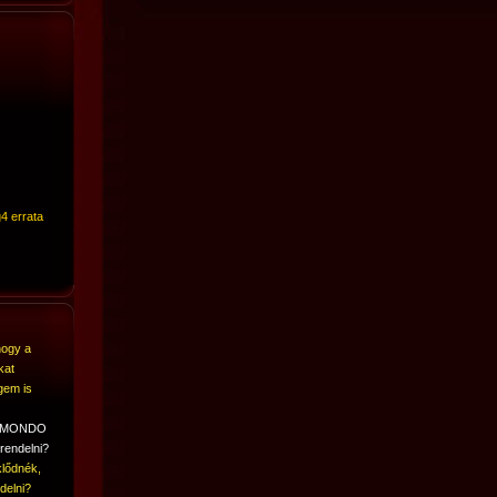
4 errata
hogy a
kat
gem is
A MONDO
rendelni?
lődnék,
delni?