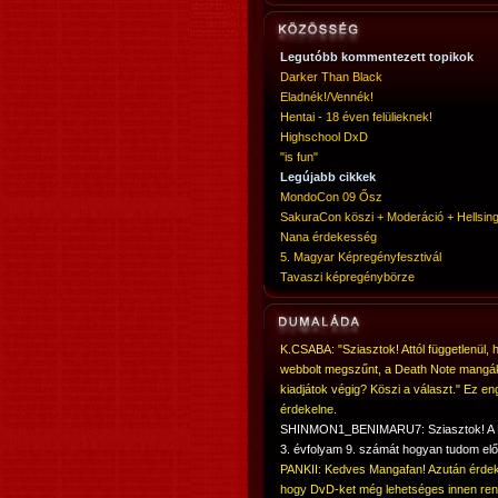
Legutóbb kommentezett topikok
Darker Than Black
Eladnék!/Vennék!
Hentai - 18 éven felülieknek!
Highschool DxD
"is fun"
Legújabb cikkek
MondoCon 09 Ősz
SakuraCon köszi + Moderáció + Hellsing
Nana érdekesség
5. Magyar Képregényfesztivál
Tavaszi képregénybörze
K.CSABA: "Sziasztok! Attól függetlenül, 
webbolt megszűnt, a Death Note mangá
kiadjátok végig? Köszi a választ." Ez en
érdekelne.
SHINMON1_BENIMARU7: Sziasztok! 
3. évfolyam 9. számát hogyan tudom elő
PANKII: Kedves Mangafan! Azután érdek
hogy DvD-ket még lehetséges innen ren